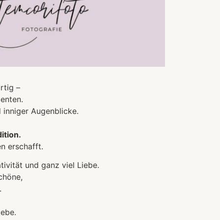
rtig –
enten.
 inniger Augenblicke.
ition.
n erschafft.
ivität und ganz viel Liebe.
chöne,
.
iebe.