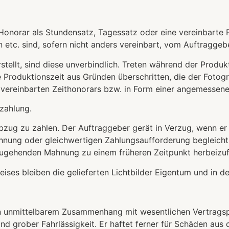
ein Honorar als Stundensatz, Tagessatz oder eine vereinbart
 etc. sind, sofern nicht anders vereinbart, vom Auftraggeb
stellt, sind diese unverbindlich. Treten während der Produ
roduktionszeit aus Gründen überschritten, die der Fotograf
 vereinbarten Zeithonorars bzw. in Form einer angemessene
zahlung.
bzug zu zahlen. Der Auftraggeber gerät in Verzug, wenn er 
hnung oder gleichwertigen Zahlungsaufforderung begleicht
 zugehenden Mahnung zu einem früheren Zeitpunkt herbeizuf
eises bleiben die gelieferten Lichtbilder Eigentum und in 
t in unmittelbarem Zusammenhang mit wesentlichen Vertragspf
und grober Fahrlässigkeit. Er haftet ferner für Schäden aus