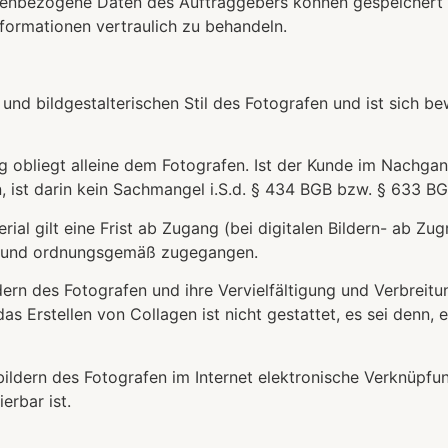
enbezogene Daten des Auftraggebers können gespeichert we
ormationen vertraulich zu behandeln.
nd bildgestalterischen Stil des Fotografen und ist sich bew
ng obliegt alleine dem Fotografen. Ist der Kunde im Nachga
n, ist darin kein Sachmangel i.S.d. § 434 BGB bzw. § 633 B
rial gilt eine Frist ab Zugang (bei digitalen Bildern- ab Zu
ags- und ordnungsgemäß zugegangen.
ldern des Fotografen und ihre Vervielfältigung und Verbrei
as Erstellen von Collagen ist nicht gestattet, es sei denn
htbildern des Fotografen im Internet elektronische Verknüp
erbar ist.