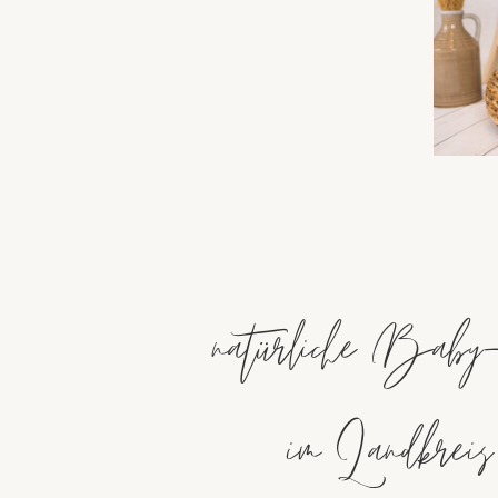
natürliche Baby-
im Landkre