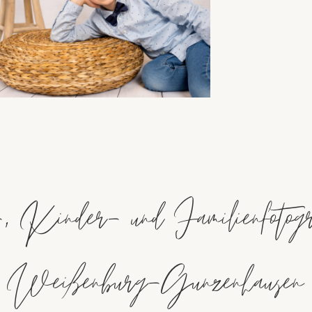
, Kinder- und Familienfotogr
is Weißenburg-Gunzenhausen