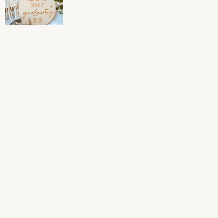
Fototag im
Weimersh