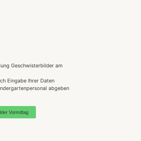
sterbilder
ldung Geschwisterbilder am
rch Eingabe Ihrer Daten
indergartenpersonal abgeben
der Vormittag