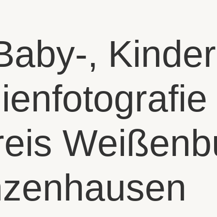
 Baby-, Kinde
ienfotografie
reis Weißenb
zenhausen