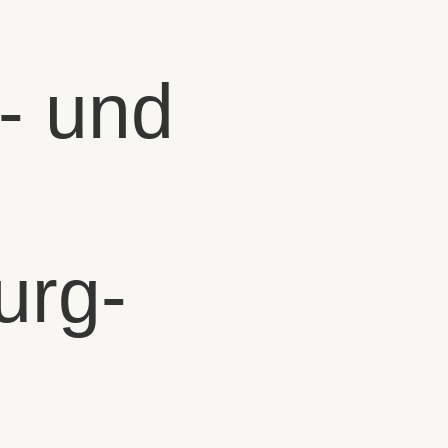
r- und
urg-